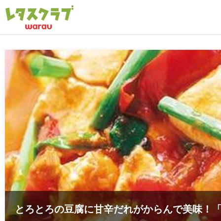
とろとろの豆腐に甘辛だれがからんで美味！